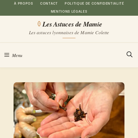
Aller
À PROPOS
CONTACT
POLITIQUE DE CONFIDENTIALITÉ
MENTIONS LÉGALES
au
Les Astuces de Mamie
contenu
Les astuces lyonnaises de Mamie Colette
Menu