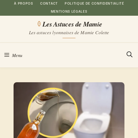
Aller
À PROPOS
CONTACT
POLITIQUE DE CONFIDENTIALITÉ
MENTIONS LÉGALES
au
Les Astuces de Mamie
contenu
Les astuces lyonnaises de Mamie Colette
Menu