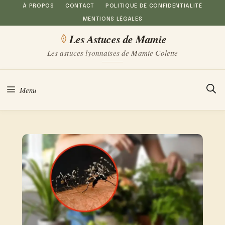
Aller
À PROPOS
CONTACT
POLITIQUE DE CONFIDENTIALITÉ
MENTIONS LÉGALES
au
Les Astuces de Mamie
contenu
Les astuces lyonnaises de Mamie Colette
Menu