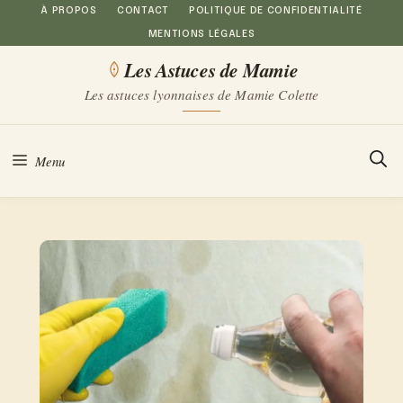
Aller
À PROPOS
CONTACT
POLITIQUE DE CONFIDENTIALITÉ
MENTIONS LÉGALES
au
Les Astuces de Mamie
contenu
Les astuces lyonnaises de Mamie Colette
Menu