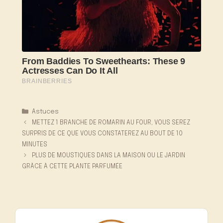
Catégories
Astuces
METTEZ 1 BRANCHE DE ROMARIN AU FOUR, VOUS SEREZ
SURPRIS DE CE QUE VOUS CONSTATEREZ AU BOUT DE 10
MINUTES
PLUS DE MOUSTIQUES DANS LA MAISON OU LE JARDIN
GRÂCE À CETTE PLANTE PARFUMÉE