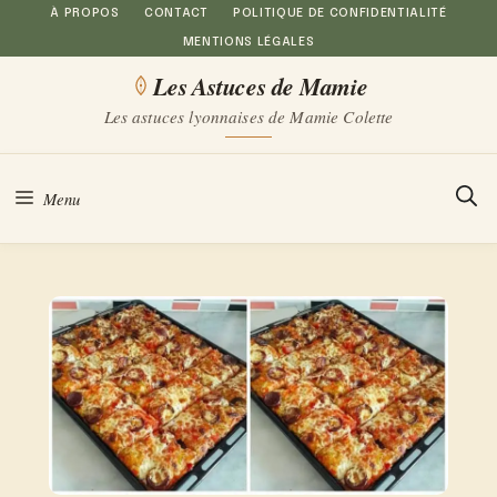
Aller
À PROPOS
CONTACT
POLITIQUE DE CONFIDENTIALITÉ
MENTIONS LÉGALES
au
Les Astuces de Mamie
contenu
Les astuces lyonnaises de Mamie Colette
Menu