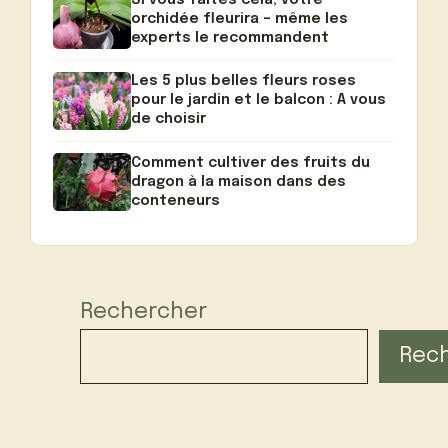
Si vous faites cela, votre
orchidée fleurira – même les
experts le recommandent
Les 5 plus belles fleurs roses
pour le jardin et le balcon : A vous
de choisir
Comment cultiver des fruits du
dragon à la maison dans des
conteneurs
Rechercher
Rec