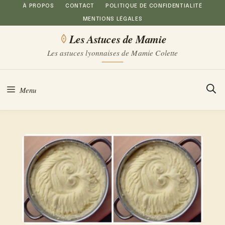
Aller
À PROPOS
CONTACT
POLITIQUE DE CONFIDENTIALITÉ
MENTIONS LÉGALES
au
Les Astuces de Mamie
contenu
Les astuces lyonnaises de Mamie Colette
Menu