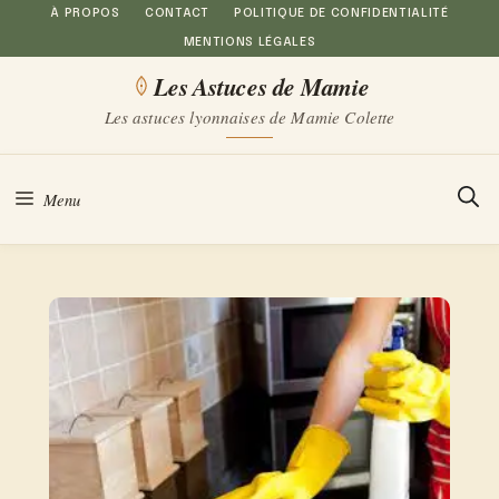
Aller
À PROPOS
CONTACT
POLITIQUE DE CONFIDENTIALITÉ
MENTIONS LÉGALES
au
Les Astuces de Mamie
contenu
Les astuces lyonnaises de Mamie Colette
Menu