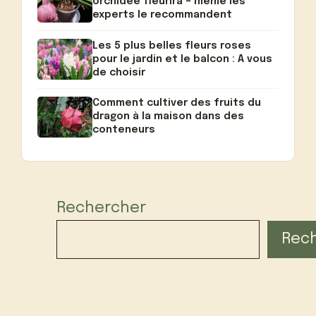
orchidée fleurira – même les
experts le recommandent
Les 5 plus belles fleurs roses
pour le jardin et le balcon : A vous
de choisir
Comment cultiver des fruits du
dragon à la maison dans des
conteneurs
Rechercher
Rec