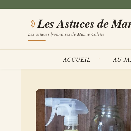
Aller
au
Les Astuces de Ma
contenu
Les astuces lyonnaises de Mamie Colette
ACCUEIL
AU J