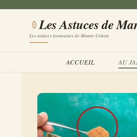
Aller
au
Les Astuces de Ma
contenu
Les astuces lyonnaises de Mamie Colette
ACCUEIL
AU J