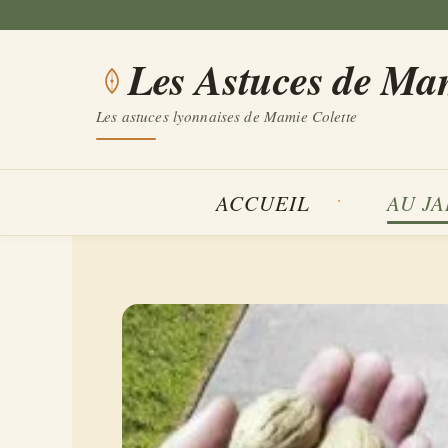
Aller
au
Les Astuces de Ma
contenu
Les astuces lyonnaises de Mamie Colette
ACCUEIL
AU J