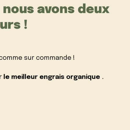
t nous avons deux
urs !
nt comme sur commande !
r
le meilleur engrais organique
.