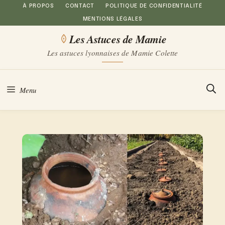
Aller
À PROPOS
CONTACT
POLITIQUE DE CONFIDENTIALITÉ
MENTIONS LÉGALES
au
Les Astuces de Mamie
contenu
Les astuces lyonnaises de Mamie Colette
Menu