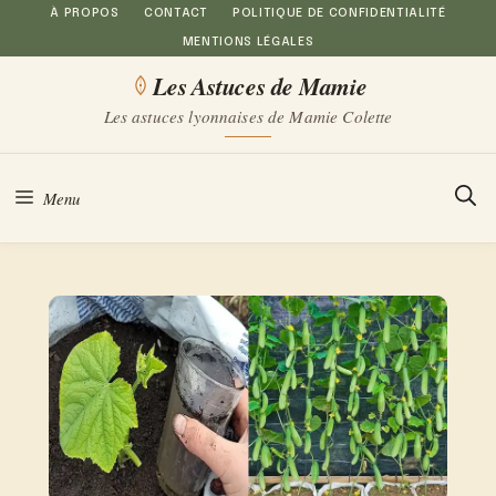
Aller
À PROPOS
CONTACT
POLITIQUE DE CONFIDENTIALITÉ
MENTIONS LÉGALES
au
Les Astuces de Mamie
contenu
Les astuces lyonnaises de Mamie Colette
Menu