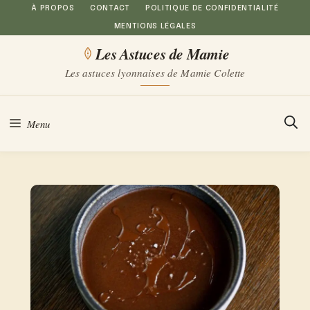
Aller
À PROPOS
CONTACT
POLITIQUE DE CONFIDENTIALITÉ
MENTIONS LÉGALES
au
Les Astuces de Mamie
contenu
Les astuces lyonnaises de Mamie Colette
Menu