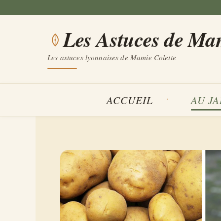
Aller
au
Les Astuces de Ma
contenu
Les astuces lyonnaises de Mamie Colette
ACCUEIL
AU J