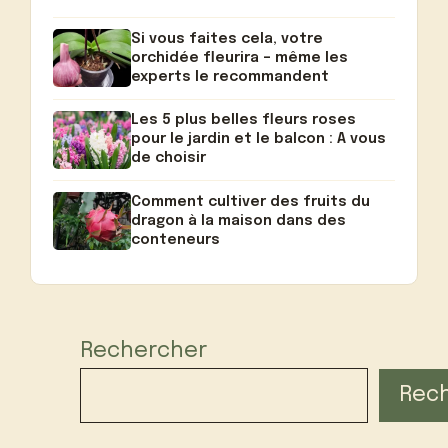
Si vous faites cela, votre
orchidée fleurira – même les
experts le recommandent
Les 5 plus belles fleurs roses
pour le jardin et le balcon : A vous
de choisir
Comment cultiver des fruits du
dragon à la maison dans des
conteneurs
Rechercher
Rec