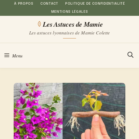
Aller
À PROPOS
CONTACT
POLITIQUE DE CONFIDENTIALITÉ
MENTIONS LÉGALES
au
Les Astuces de Mamie
contenu
Les astuces lyonnaises de Mamie Colette
Menu