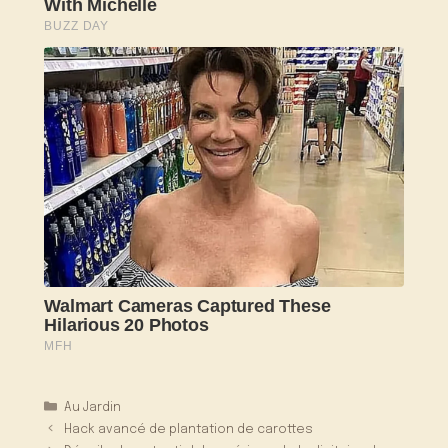
Catégories
Au Jardin
Hack avancé de plantation de carottes