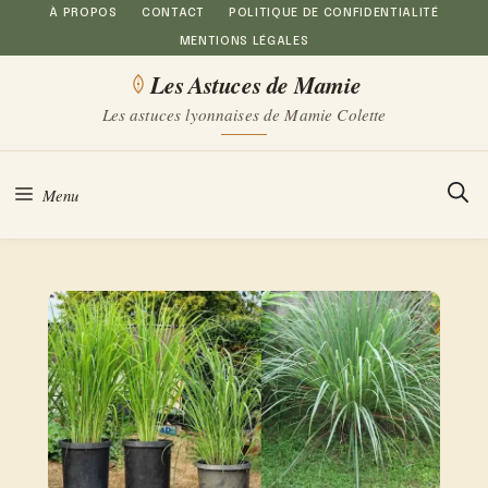
Aller
À PROPOS
CONTACT
POLITIQUE DE CONFIDENTIALITÉ
MENTIONS LÉGALES
au
Les Astuces de Mamie
contenu
Les astuces lyonnaises de Mamie Colette
Menu