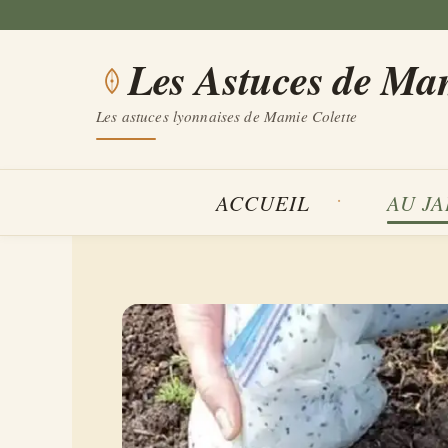
Aller
au
Les Astuces de Ma
contenu
Les astuces lyonnaises de Mamie Colette
ACCUEIL
AU J