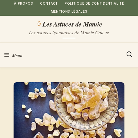
Aller
À PROPOS
CONTACT
POLITIQUE DE CONFIDENTIALITÉ
MENTIONS LÉGALES
au
Les Astuces de Mamie
contenu
Les astuces lyonnaises de Mamie Colette
Menu