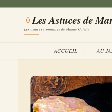
Aller
au
Les Astuces de Ma
contenu
Les astuces lyonnaises de Mamie Colette
ACCUEIL
AU J