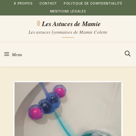
Aller
À PROPOS
CONTACT
POLITIQUE DE CONFIDENTIALITÉ
MENTIONS LÉGALES
au
Les Astuces de Mamie
contenu
Les astuces lyonnaises de Mamie Colette
Menu