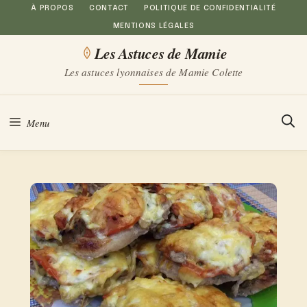
Aller
À PROPOS
CONTACT
POLITIQUE DE CONFIDENTIALITÉ
MENTIONS LÉGALES
au
Les Astuces de Mamie
contenu
Les astuces lyonnaises de Mamie Colette
Menu