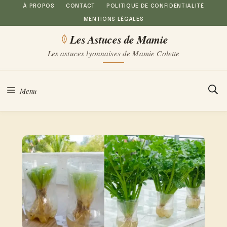
Aller
À PROPOS
CONTACT
POLITIQUE DE CONFIDENTIALITÉ
MENTIONS LÉGALES
au
Les Astuces de Mamie
contenu
Les astuces lyonnaises de Mamie Colette
Menu