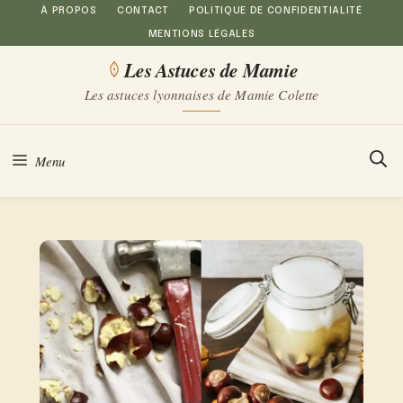
Aller
À PROPOS
CONTACT
POLITIQUE DE CONFIDENTIALITÉ
MENTIONS LÉGALES
au
Les Astuces de Mamie
contenu
Les astuces lyonnaises de Mamie Colette
Menu