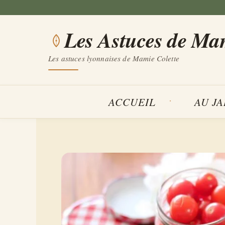
Aller
au
Les Astuces de Ma
contenu
Les astuces lyonnaises de Mamie Colette
ACCUEIL
AU J