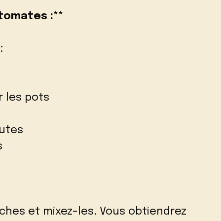
tomates :**
:
r les pots
nutes
s
ches et mixez-les. Vous obtiendrez