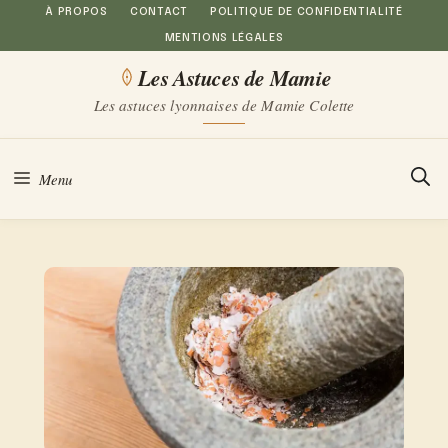
Aller
À PROPOS
CONTACT
POLITIQUE DE CONFIDENTIALITÉ
MENTIONS LÉGALES
au
Les Astuces de Mamie
contenu
Les astuces lyonnaises de Mamie Colette
Menu