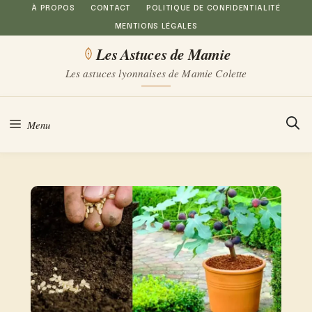
Aller
À PROPOS
CONTACT
POLITIQUE DE CONFIDENTIALITÉ
MENTIONS LÉGALES
au
Les Astuces de Mamie
contenu
Les astuces lyonnaises de Mamie Colette
Menu