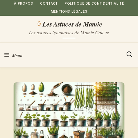
Aller
À PROPOS
CONTACT
POLITIQUE DE CONFIDENTIALITÉ
MENTIONS LÉGALES
au
Les Astuces de Mamie
contenu
Les astuces lyonnaises de Mamie Colette
Menu