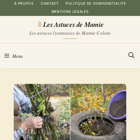
Aller
À PROPOS
CONTACT
POLITIQUE DE CONFIDENTIALITÉ
MENTIONS LÉGALES
au
Les Astuces de Mamie
contenu
Les astuces lyonnaises de Mamie Colette
Menu