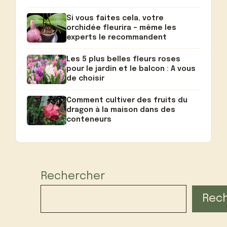
Si vous faites cela, votre
orchidée fleurira – même les
experts le recommandent
Les 5 plus belles fleurs roses
pour le jardin et le balcon : A vous
de choisir
Comment cultiver des fruits du
dragon à la maison dans des
conteneurs
Rechercher
Rec