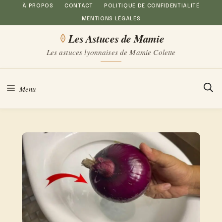
Aller
À PROPOS
CONTACT
POLITIQUE DE CONFIDENTIALITÉ
MENTIONS LÉGALES
au
Les Astuces de Mamie
contenu
Les astuces lyonnaises de Mamie Colette
Menu