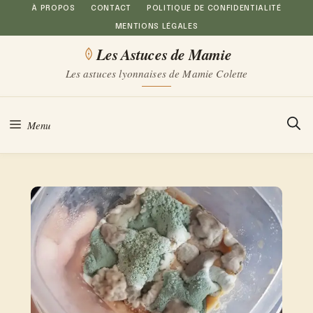
Aller
À PROPOS
CONTACT
POLITIQUE DE CONFIDENTIALITÉ
MENTIONS LÉGALES
au
Les Astuces de Mamie
contenu
Les astuces lyonnaises de Mamie Colette
Menu