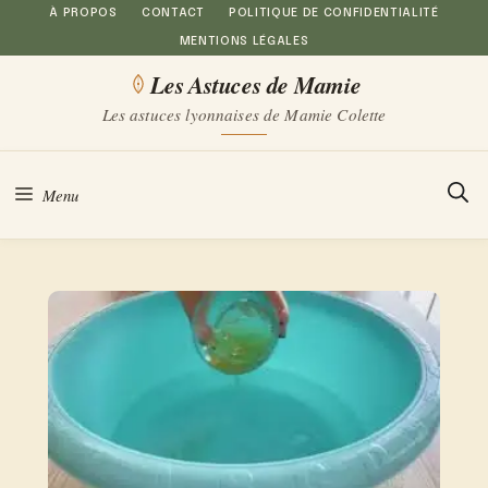
Aller
À PROPOS
CONTACT
POLITIQUE DE CONFIDENTIALITÉ
MENTIONS LÉGALES
au
Les Astuces de Mamie
contenu
Les astuces lyonnaises de Mamie Colette
Menu