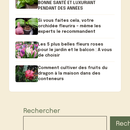
BONNE SANTÉ ET LUXURIANT
PENDANT DES ANNÉES
Si vous faites cela, votre
orchidée fleurira – même les
experts le recommandent
Les 5 plus belles fleurs roses
pour le jardin et le balcon : A vous
de choisir
Comment cultiver des fruits du
dragon à la maison dans des
conteneurs
Rechercher
Rec