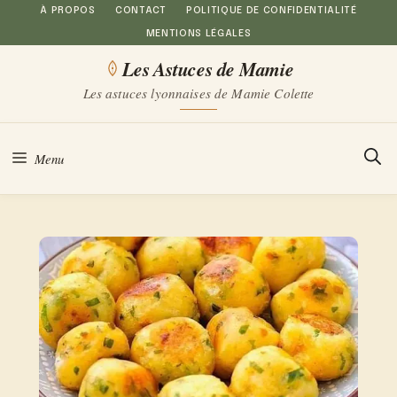
Aller
À PROPOS
CONTACT
POLITIQUE DE CONFIDENTIALITÉ
MENTIONS LÉGALES
au
Les Astuces de Mamie
contenu
Les astuces lyonnaises de Mamie Colette
Menu