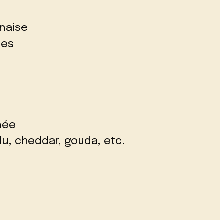
naise
tes
hée
u, cheddar, gouda, etc.