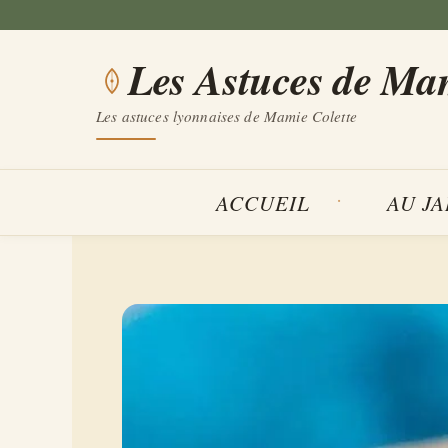
Aller
au
Les Astuces de Ma
contenu
Les astuces lyonnaises de Mamie Colette
ACCUEIL
AU J