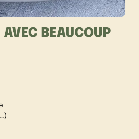
É AVEC BEAUCOUP
e
…)