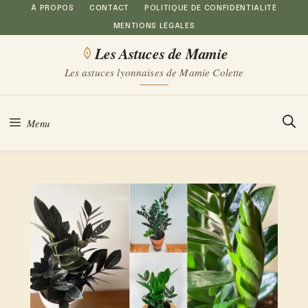
Aller
À PROPOS
CONTACT
POLITIQUE DE CONFIDENTIALITÉ
MENTIONS LÉGALES
au
Les Astuces de Mamie
contenu
Les astuces lyonnaises de Mamie Colette
Menu