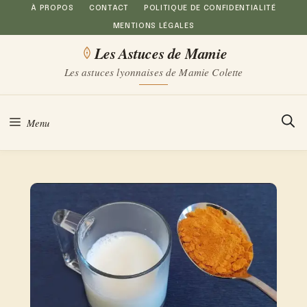
Aller
À PROPOS
CONTACT
POLITIQUE DE CONFIDENTIALITÉ
MENTIONS LÉGALES
au
Les Astuces de Mamie
contenu
Les astuces lyonnaises de Mamie Colette
Menu