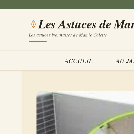
Aller
au
Les Astuces de Ma
contenu
Les astuces lyonnaises de Mamie Colette
ACCUEIL
AU J