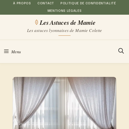
Aller
À PROPOS
CONTACT
POLITIQUE DE CONFIDENTIALITÉ
MENTIONS LÉGALES
au
Les Astuces de Mamie
contenu
Les astuces lyonnaises de Mamie Colette
Menu