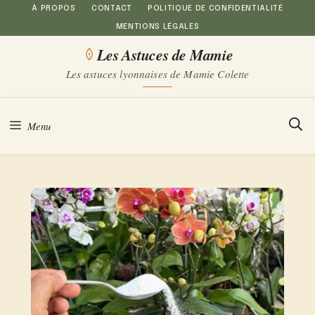
Aller
À PROPOS
CONTACT
POLITIQUE DE CONFIDENTIALITÉ
MENTIONS LÉGALES
au
Les Astuces de Mamie
contenu
Les astuces lyonnaises de Mamie Colette
Menu