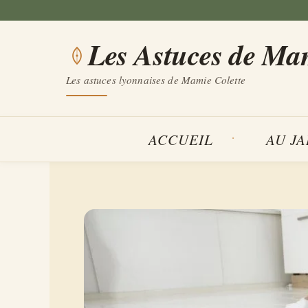
Aller
au
Les Astuces de Ma
contenu
Les astuces lyonnaises de Mamie Colette
ACCUEIL
AU J