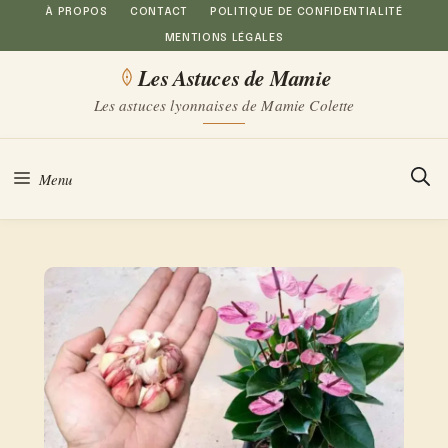
Aller
À PROPOS
CONTACT
POLITIQUE DE CONFIDENTIALITÉ
MENTIONS LÉGALES
au
Les Astuces de Mamie
contenu
Les astuces lyonnaises de Mamie Colette
Menu