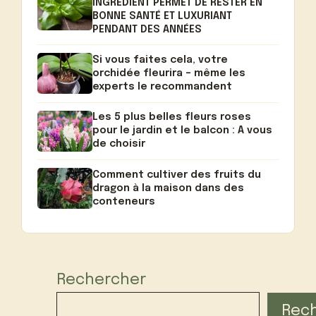
INGRÉDIENT PERMET DE RESTER EN
BONNE SANTÉ ET LUXURIANT
PENDANT DES ANNÉES
Si vous faites cela, votre
orchidée fleurira – même les
experts le recommandent
Les 5 plus belles fleurs roses
pour le jardin et le balcon : A vous
de choisir
Comment cultiver des fruits du
dragon à la maison dans des
conteneurs
Rechercher
Rec