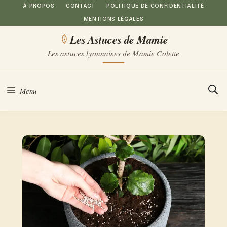
Aller
À PROPOS
CONTACT
POLITIQUE DE CONFIDENTIALITÉ
MENTIONS LÉGALES
au
Les Astuces de Mamie
contenu
Les astuces lyonnaises de Mamie Colette
Menu