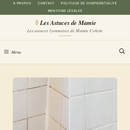
Aller
À PROPOS
CONTACT
POLITIQUE DE CONFIDENTIALITÉ
MENTIONS LÉGALES
au
Les Astuces de Mamie
contenu
Les astuces lyonnaises de Mamie Colette
Menu