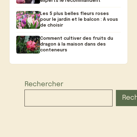
experts le recommandent
Les 5 plus belles fleurs roses
pour le jardin et le balcon : A vous
de choisir
Comment cultiver des fruits du
dragon à la maison dans des
conteneurs
Rechercher
Rec