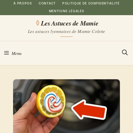
Aller
À PROPOS
CONTACT
POLITIQUE DE CONFIDENTIALITÉ
MENTIONS LÉGALES
au
Les Astuces de Mamie
contenu
Les astuces lyonnaises de Mamie Colette
Menu