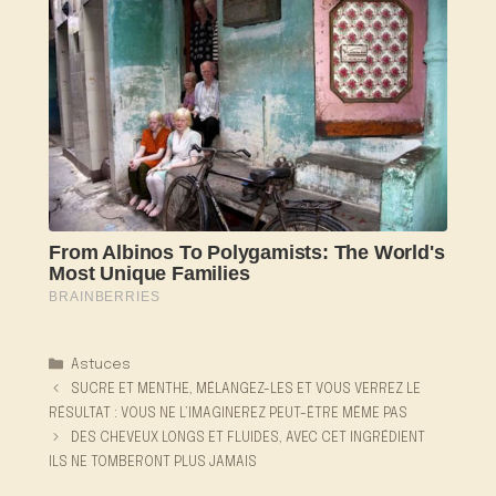
Catégories
Astuces
SUCRE ET MENTHE, MÉLANGEZ-LES ET VOUS VERREZ LE
RÉSULTAT : VOUS NE L’IMAGINEREZ PEUT-ÊTRE MÊME PAS
DES CHEVEUX LONGS ET FLUIDES, AVEC CET INGRÉDIENT
ILS NE TOMBERONT PLUS JAMAIS