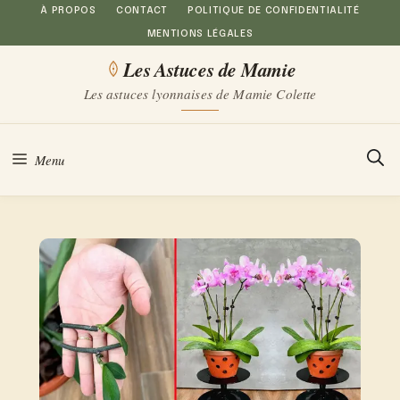
Aller
À PROPOS
CONTACT
POLITIQUE DE CONFIDENTIALITÉ
MENTIONS LÉGALES
au
Les Astuces de Mamie
contenu
Les astuces lyonnaises de Mamie Colette
Menu