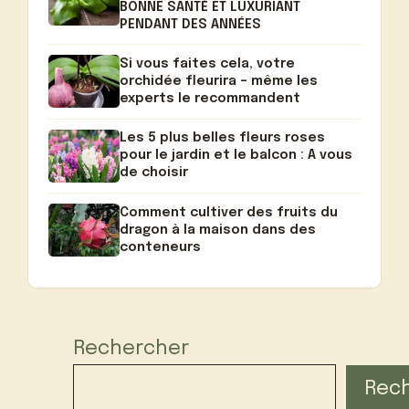
BONNE SANTÉ ET LUXURIANT
PENDANT DES ANNÉES
Si vous faites cela, votre
orchidée fleurira – même les
experts le recommandent
Les 5 plus belles fleurs roses
pour le jardin et le balcon : A vous
de choisir
Comment cultiver des fruits du
dragon à la maison dans des
conteneurs
Rechercher
Rec