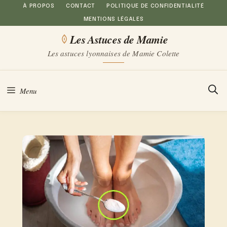
Aller
À PROPOS
CONTACT
POLITIQUE DE CONFIDENTIALITÉ
MENTIONS LÉGALES
au
Les Astuces de Mamie
contenu
Les astuces lyonnaises de Mamie Colette
Menu