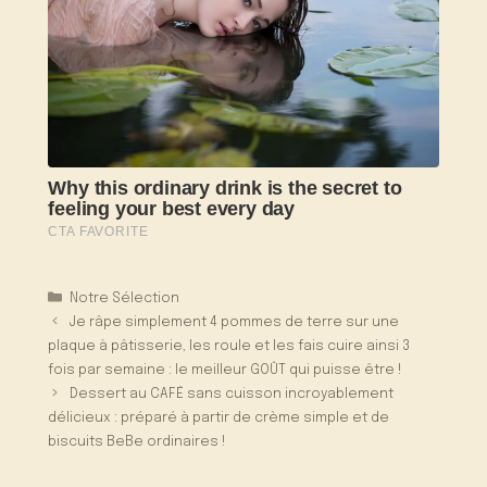
Catégories
Notre Sélection
Je râpe simplement 4 pommes de terre sur une
plaque à pâtisserie, les roule et les fais cuire ainsi 3
fois par semaine : le meilleur GOÛT qui puisse être !
Dessert au CAFÉ sans cuisson incroyablement
délicieux : préparé à partir de crème simple et de
biscuits BeBe ordinaires !