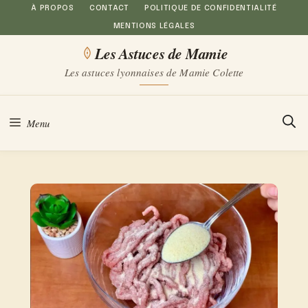
Aller
À PROPOS
CONTACT
POLITIQUE DE CONFIDENTIALITÉ
MENTIONS LÉGALES
au
Les Astuces de Mamie
contenu
Les astuces lyonnaises de Mamie Colette
Menu