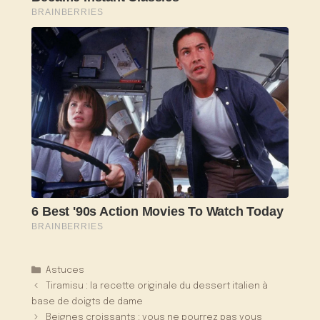
Catégories
Astuces
Tiramisu : la recette originale du dessert italien à
base de doigts de dame
Beignes croissants : vous ne pourrez pas vous