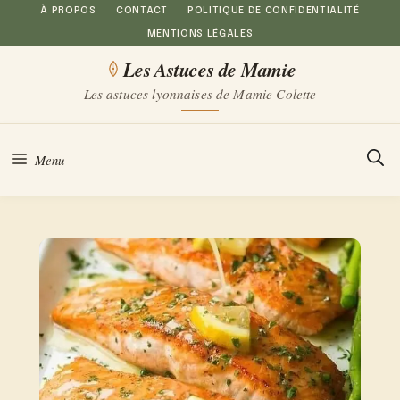
Aller
À PROPOS
CONTACT
POLITIQUE DE CONFIDENTIALITÉ
MENTIONS LÉGALES
au
Les Astuces de Mamie
contenu
Les astuces lyonnaises de Mamie Colette
Menu