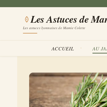
Aller
au
Les Astuces de Ma
contenu
Les astuces lyonnaises de Mamie Colette
ACCUEIL
AU J