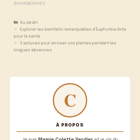
Catégories
Au Jardin
Explorer les bienfaits remarquables d’Euphorbia Hirta
pour la santé
3 astuces pour arroser vos plantes pendant les
longues absences
À PROPOS
Je suis
Mamie Colette Verdier
et je vis du