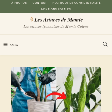
Aller
À PROPOS
CONTACT
POLITIQUE DE CONFIDENTIALITÉ
MENTIONS LÉGALES
au
Les Astuces de Mamie
contenu
Les astuces lyonnaises de Mamie Colette
Menu