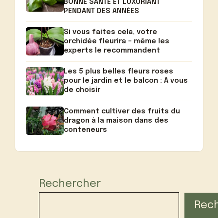
BONNE SANTÉ ET LUXURIANT
PENDANT DES ANNÉES
Si vous faites cela, votre
orchidée fleurira – même les
experts le recommandent
Les 5 plus belles fleurs roses
pour le jardin et le balcon : A vous
de choisir
Comment cultiver des fruits du
dragon à la maison dans des
conteneurs
Rechercher
Rec