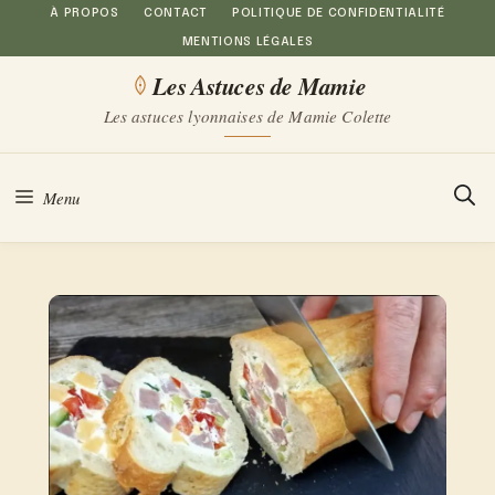
Aller
À PROPOS
CONTACT
POLITIQUE DE CONFIDENTIALITÉ
MENTIONS LÉGALES
au
Les Astuces de Mamie
contenu
Les astuces lyonnaises de Mamie Colette
Menu